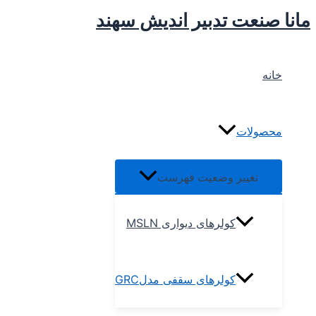
پرش
مانا صنعت تدبیر اندیش سهند
به
محتوا
خانه
محصولات
تغییر وضعیت فهرست
کولرهای دیواری MSLN
کولرهای سقفی مدلGRC