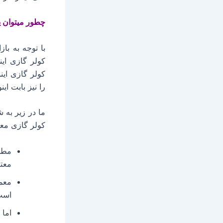
چطور میتوان ی
با توجه به با
کولر گازی این
کولر گازی این
را نیز بابت ای
ما در زیر به ش
کولر گازی مع
مطم
معتب
معمو
است
اما