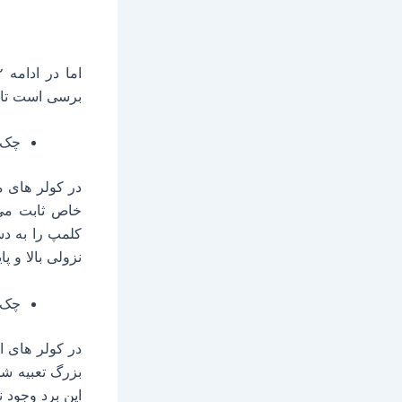
کولر معم
برسی است تا ز
چک 
در کولر های م
خاص ثابت می‌ش
کلمپ را به دس
نزولی بالا و 
چک ک
در کولر های ا
بزرگ تعبیه شد
این برد وجود ن