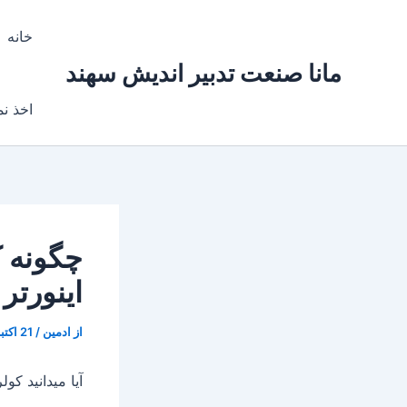
رش
ه
خانه
حتوا
مانا صنعت تدبیر اندیش سهند
اخذ نم
چگونه ک
اینورتر
از
ادمین
/
21 اکتبر, 2017
آیا میدانید ک