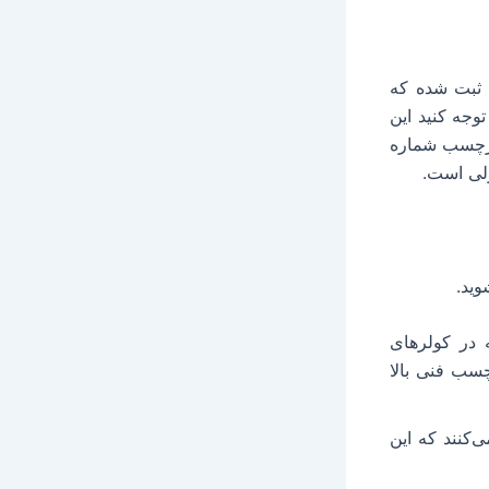
 ثبت شده که
وجه کنید این
که برچسب شماره
وید.
 ۹۵ % مواقع گاز R410a است که در کولرهای
ر برچسب فنی بالا
کنند که این